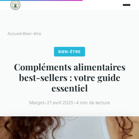
Accueil
›
Bien-être
BIEN-ÊTRE
Compléments alimentaires
best-sellers : votre guide
essentiel
Margot
•
21 avril 2025
•
4 min de lecture