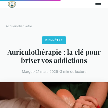
Accueil
›
Bien-être
BIEN-ÊTRE
Auriculothérapie : la clé pour
briser vos addictions
Margot
•
21 mars 2025
•
3 min de lecture