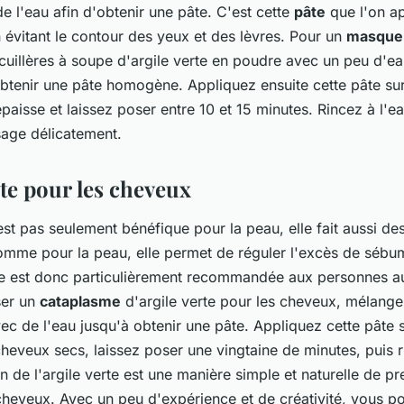
 l'eau afin d'obtenir une pâte. C'est cette
pâte
que l'on ap
n évitant le contour des yeux et des lèvres. Pour un
masque
uillères à soupe d'argile verte en poudre avec un peu d'ea
obtenir une pâte homogène. Appliquez ensuite cette pâte su
aisse et laissez poser entre 10 et 15 minutes. Rincez à l'ea
sage délicatement.
rte pour les cheveux
'est pas seulement bénéfique pour la peau, elle fait aussi de
omme pour la peau, elle permet de réguler l'excès de sébu
lle est donc particulièrement recommandée aux personnes 
ser un
cataplasme
d'argile verte pour les cheveux, mélange
vec de l'eau jusqu'à obtenir une pâte. Appliquez cette pâte s
heveux secs, laissez poser une vingtaine de minutes, puis r
tion de l'argile verte est une manière simple et naturelle de p
cheveux. Avec un peu d'expérience et de créativité, vous