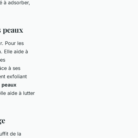
é à adsorber,
s peaux
r. Pour les
. Elle aide à
les
râce à ses
nt exfoliant
s
peaux
lle aide à lutter
ge
suffit de la