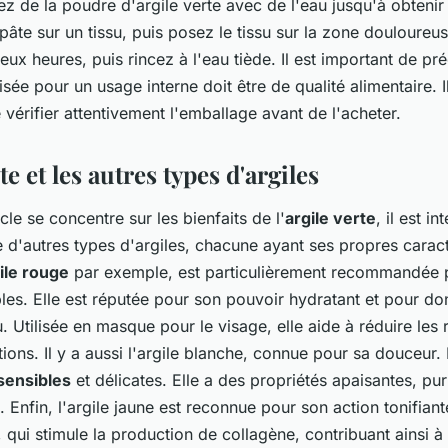
ez de la poudre d'argile verte avec de l'eau jusqu'à obtenir
pâte sur un tissu, puis posez le tissu sur la zone douloureus
ux heures, puis rincez à l'eau tiède. Il est important de pr
ilisée pour un usage interne doit être de qualité alimentaire. 
érifier attentivement l'emballage avant de l'acheter.
te et les autres types d'argiles
cle se concentre sur les bienfaits de l'
argile verte
, il est i
te d'autres types d'argiles, chacune ayant ses propres caract
ile rouge
par exemple, est particulièrement recommandée 
bles. Elle est réputée pour son pouvoir hydratant et pour d
u. Utilisée en masque pour le visage, elle aide à réduire les 
ations. Il y a aussi l'argile blanche, connue pour sa douceur. 
sensibles
et délicates. Elle a des propriétés apaisantes, puri
. Enfin, l'argile jaune est reconnue pour son action tonifiante
 qui stimule la production de collagène, contribuant ainsi à l'