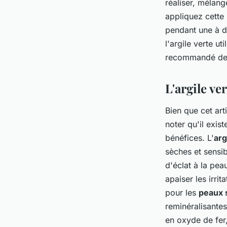
réaliser, mélang
appliquez cette 
pendant une à de
l'argile verte ut
recommandé de v
L'argile ver
Bien que cet arti
noter qu'il exis
bénéfices. L'
arg
sèches et sensi
d'éclat à la pea
apaiser les irrit
pour les
peaux 
reminéralisantes
en oxyde de fer,