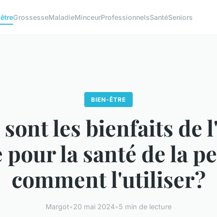
être
Grossesse
Maladie
Minceur
Professionnels
Santé
Seniors
BIEN-ÊTRE
sont les bienfaits de l
 pour la santé de la p
comment l'utiliser?
Margot
•
20 mai 2024
•
5 min de lecture