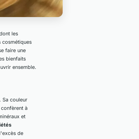
dont les
es cosmétiques
se faire une
s bienfaits
ouvrir ensemble.
. Sa couleur
 confèrent à
minéraux et
iétés
 l'excès de