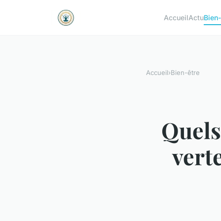
Accueil
Actu
Bien-
Accueil
›
Bien-être
Quels 
verte