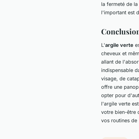
la fermeté de la
l'important est d
Conclusio
L'
argile verte
es
cheveux et même
allant de l'abso
indispensable da
visage, de catap
offre une panop
opter pour d'au
l'argile verte es
votre bien-être 
vos routines de 