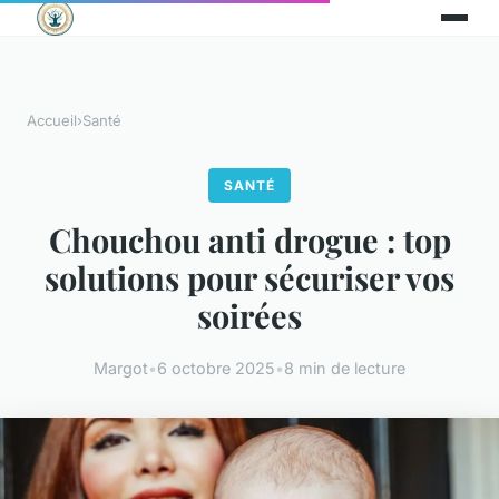
Accueil
›
Santé
SANTÉ
Chouchou anti drogue : top
solutions pour sécuriser vos
soirées
Margot
•
6 octobre 2025
•
8 min de lecture