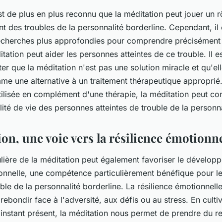
est de plus en plus reconnu que la méditation peut jouer un r
nt des troubles de la personnalité borderline. Cependant, il
echerches plus approfondies pour comprendre précisémen
tation peut aider les personnes atteintes de ce trouble. Il 
er que la méditation n'est pas une solution miracle et qu'el
mme une alternative à un traitement thérapeutique appropri
utilisée en complément d'une thérapie, la méditation peut co
lité de vie des personnes atteintes de trouble de la personna
on, une voie vers la résilience émotionne
ulière de la méditation peut également favoriser le dévelop
ionnelle, une compétence particulièrement bénéfique pour l
uble de la personnalité borderline. La résilience émotionnelle
 rebondir face à l'adversité, aux défis ou au stress. En culti
instant présent, la méditation nous permet de prendre du re