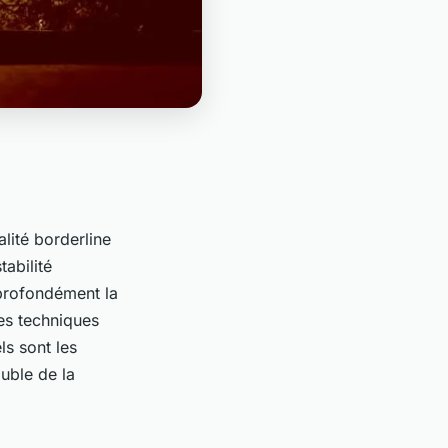
lité borderline
abilité
profondément la
des techniques
ls sont les
ouble de la