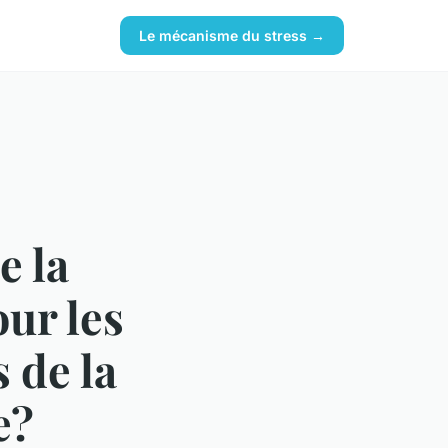
Le mécanisme du stress →
e la
our les
 de la
e?