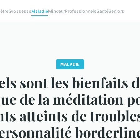
être
Grossesse
Maladie
Minceur
Professionnels
Santé
Seniors
MALADIE
ls sont les bienfaits d
ue de la méditation p
nts atteints de troubles
ersonnalité borderlin