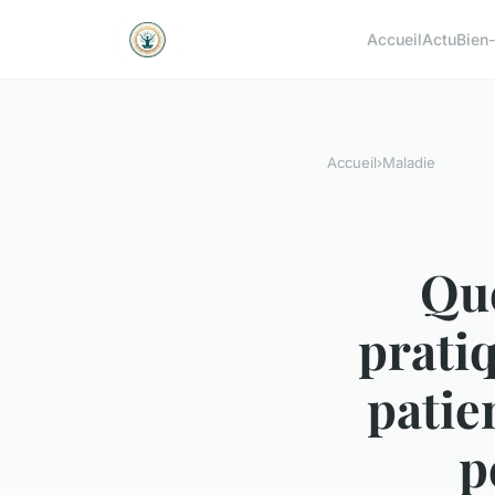
Accueil
Actu
Bien-
Accueil
›
Maladie
Que
pratiq
patie
p