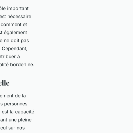
ôle important
 est nécessaire
t comment et
est également
le ne doit pas
é. Cependant,
ntribuer à
lité borderline.
lle
pement de la
es personnes
 est la capacité
vant une pleine
cul sur nos