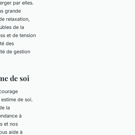
rger par elles.
us grande
de relaxation,
ubles de la
ss et de tension
ité des
ité de gestion
me de soi
ncourage
estime de soi.
de la
tendance à
s et nos
nous aide à