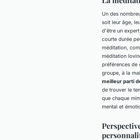
La méditati
Un des nombreux
soit leur âge, l
d'être un expert
courte durée pe
méditation, com
méditation lovi
préférences de c
groupe, à la ma
meilleur parti d
de trouver le te
que chaque minu
mental et émoti
Perspective
personnali