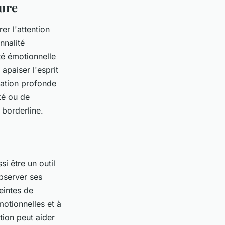
eure
er l'attention
nnalité
ité émotionnelle
apaiser l'esprit
axation profonde
té ou de
borderline.
i être un outil
observer ses
eintes de
motionnelles et à
tion peut aider