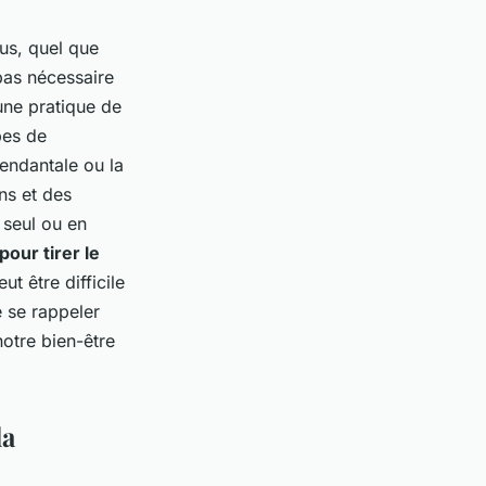
us, quel que
 pas nécessaire
une pratique de
pes de
endantale ou la
ns et des
 seul ou en
 pour tirer le
ut être difficile
e se rappeler
otre bien-être
la